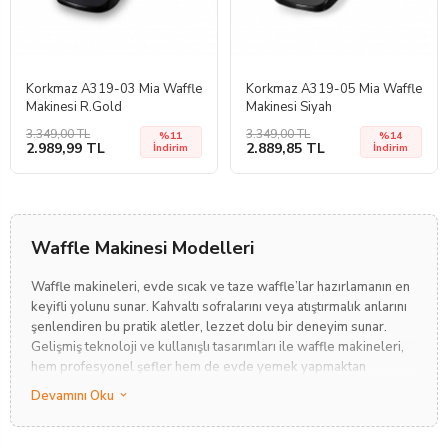
Korkmaz A319-03 Mia Waffle
Korkmaz A319-05 Mia Waffle
Makinesi R.Gold
Makinesi Siyah
3.349,00 TL
3.349,00 TL
%11
%14
2.989,99 TL
2.889,85 TL
İndirim
İndirim
Waffle Makinesi Modelleri
Waffle makineleri, evde sıcak ve taze waffle’lar hazırlamanın en
keyifli yolunu sunar. Kahvaltı sofralarını veya atıştırmalık anlarını
şenlendiren bu pratik aletler, lezzet dolu bir deneyim sunar.
Gelişmiş teknoloji ve kullanışlı tasarımları ile waffle makineleri,
hem profesyonel şefler hem de evde yemek yapmaktan
hoşlanan herkes için idealdir.
Devamını Oku
Yüksek kaliteli waffle makineleri, genellikle seramik veya kaliteli
kaplama yüzeylere sahiptir. Bu, waffle'ların eşit bir şekilde