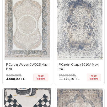
P.Cardin Woven CW02B Mavi
P.Cardın Otantık E010A Mavi
Halı
Halı
8.000,00 TL
27.948,00 TL
%50
%60
4.000,00 TL
11.179,20 TL
İndirim
İndirim