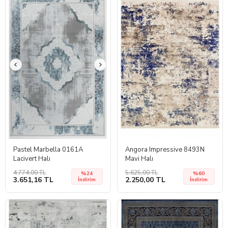
Pastel Marbella 0161A
Angora Impressive 8493N
Lacivert Halı
Mavi Halı
4.774,00 TL
5.625,00 TL
%24
%60
3.651,16 TL
2.250,00 TL
İndirim
İndirim