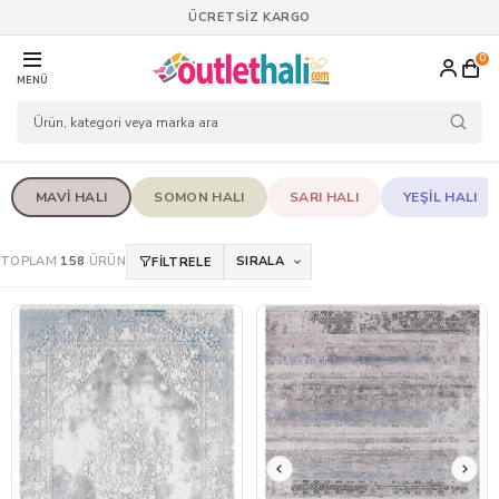
ÜCRETSİZ KARGO
0
MENÜ
MAVI HALI
SOMON HALI
SARI HALI
YEŞIL HALI
TOPLAM
158
ÜRÜN
SIRALA
FİLTRELE