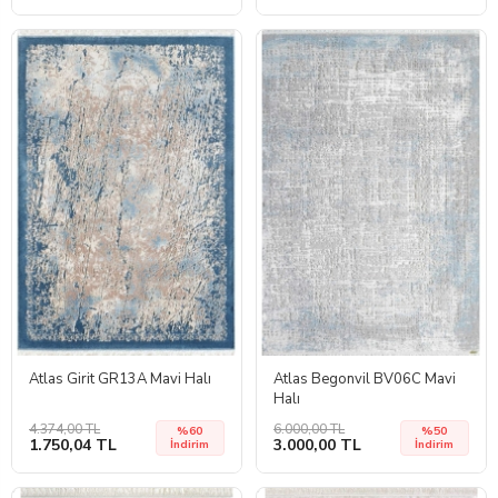
Atlas Girit GR13A Mavi Halı
Atlas Begonvil BV06C Mavi
Halı
4.374,00 TL
6.000,00 TL
%60
%50
1.750,04 TL
3.000,00 TL
İndirim
İndirim