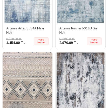
Artemis Artex 5854A Mavi
Artemis Runner 5016B Gri
Halı
Halı
8.908,00 TL
5.939,00 TL
%50
%50
4.454,00 TL
2.970,09 TL
İndirim
İndirim