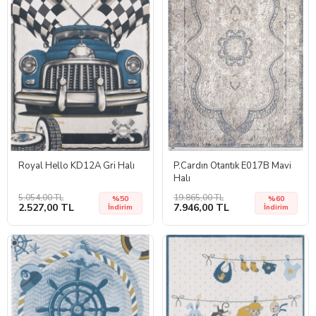
Royal Hello KD12A Gri Halı
P.Cardın Otantık E017B Mavi
Halı
5.054,00 TL
19.865,00 TL
%50
%60
2.527,00 TL
7.946,00 TL
İndirim
İndirim