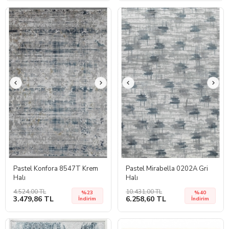
Pastel Konfora 8547T Krem
Pastel Mirabella 0202A Gri
Halı
Halı
4.524,00 TL
10.431,00 TL
%23
%40
3.479,86 TL
6.258,60 TL
İndirim
İndirim