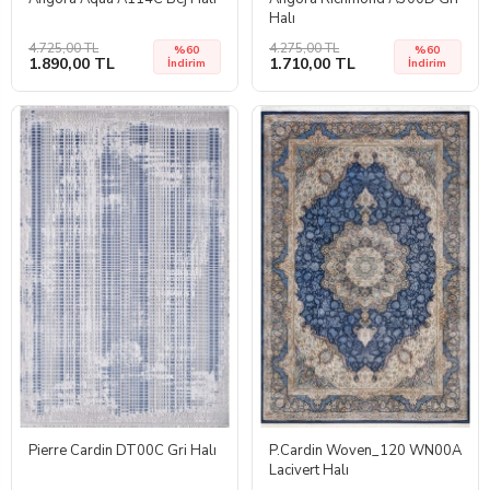
Halı
4.725,00 TL
4.275,00 TL
%60
%60
1.890,00 TL
1.710,00 TL
İndirim
İndirim
Pierre Cardin DT00C Gri Halı
P.Cardin Woven_120 WN00A
Lacivert Halı