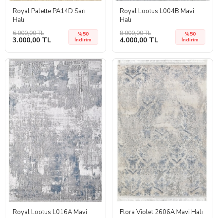
Royal Palette PA14D Sarı
Royal Lootus L004B Mavi
Halı
Halı
6.000,00 TL
8.000,00 TL
%50
%50
3.000,00 TL
4.000,00 TL
İndirim
İndirim
Royal Lootus L016A Mavi
Flora Violet 2606A Mavi Halı