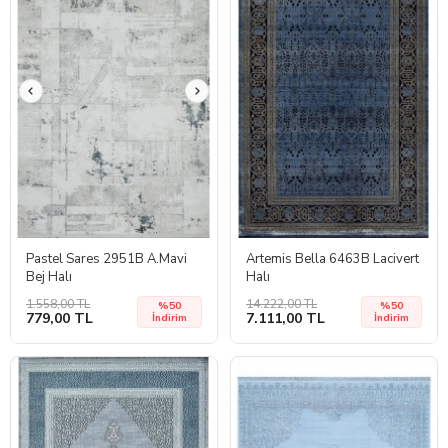
Pastel Sares 2951B A.Mavi
Artemis Bella 6463B Lacivert
Bej Halı
Halı
1.558,00 TL
14.222,00 TL
%50
%50
779,00 TL
7.111,00 TL
İndirim
İndirim