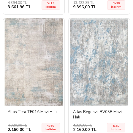
4.394,00 TL
13.422,85 TL
%17
%30
3.661,96 TL
9.396,00 TL
İndirim
İndirim
Atlas Tera TE01A Mavi Halı
Atlas Begonvil BV05B Mavi
Halı
4.320,00 TL
4.320,00 TL
%50
%50
2.160,00 TL
2.160,00 TL
İndirim
İndirim