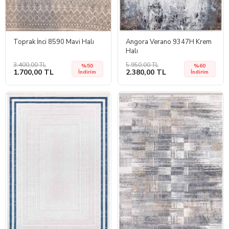
Toprak İnci 8590 Mavi Halı
Angora Verano 9347H Krem
Halı
3.400,00 TL
5.950,00 TL
%50
%60
1.700,00 TL
2.380,00 TL
İndirim
İndirim