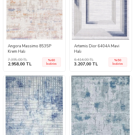
Angora Massimo 8535P
Artemis Dior 6404A Mavi
Krem Halı
Halı
7.395,00 TL
6.414,00 TL
%60
%50
2.958,00 TL
3.207,00 TL
İndirim
İndirim