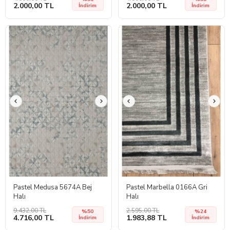
2.000,00 TL
2.000,00 TL
İndirim
İndirim
Pastel Medusa 5674A Bej
Pastel Marbella 0166A Gri
Halı
Halı
9.432,00 TL
2.595,00 TL
%50
%24
4.716,00 TL
1.983,88 TL
İndirim
İndirim