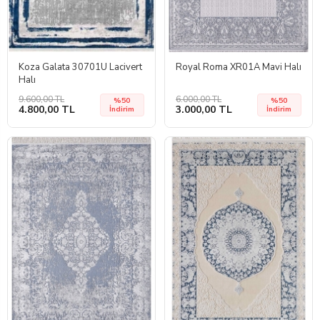
Koza Galata 30701U Lacivert
Royal Roma XR01A Mavi Halı
Halı
9.600,00 TL
6.000,00 TL
%50
%50
4.800,00 TL
3.000,00 TL
İndirim
İndirim