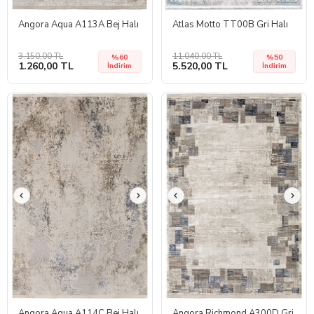
Angora Aqua A113A Bej Halı
Atlas Motto TT00B Gri Halı
3.150,00 TL
11.040,00 TL
%60
%50
1.260,00 TL
5.520,00 TL
İndirim
İndirim
Angora Aqua A114C Bej Halı
Angora Richmond A300D Gri