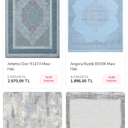
Artemis Dior 9147A Mavi
Angora Rustik 8300K Mavi
Halı
Halı
5.939,00 TL
4.740,00 TL
%50
%60
2.970,09 TL
1.896,00 TL
İndirim
İndirim