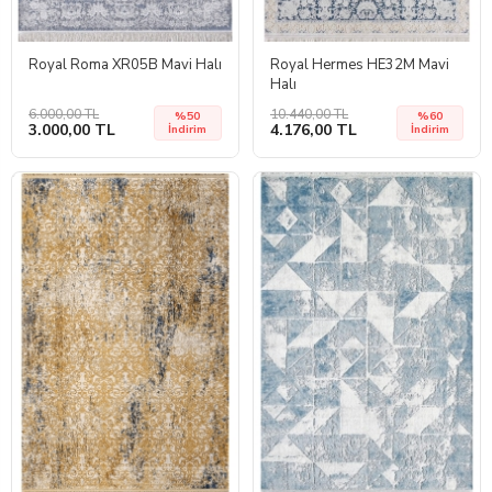
Royal Roma XR05B Mavi Halı
Royal Hermes HE32M Mavi
Halı
6.000,00 TL
10.440,00 TL
%50
%60
3.000,00 TL
4.176,00 TL
İndirim
İndirim