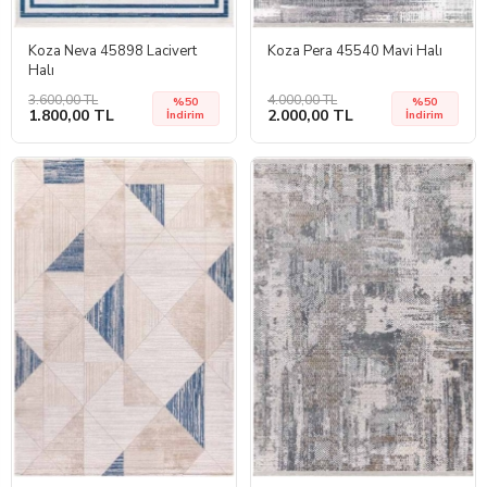
Koza Neva 45898 Lacivert
Koza Pera 45540 Mavi Halı
Halı
3.600,00 TL
4.000,00 TL
%50
%50
1.800,00 TL
2.000,00 TL
İndirim
İndirim