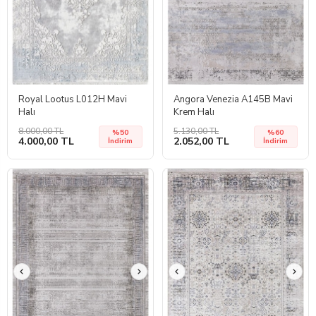
Royal Lootus L012H Mavi
Angora Venezia A145B Mavi
Halı
Krem Halı
8.000,00 TL
5.130,00 TL
%50
%60
4.000,00 TL
2.052,00 TL
İndirim
İndirim