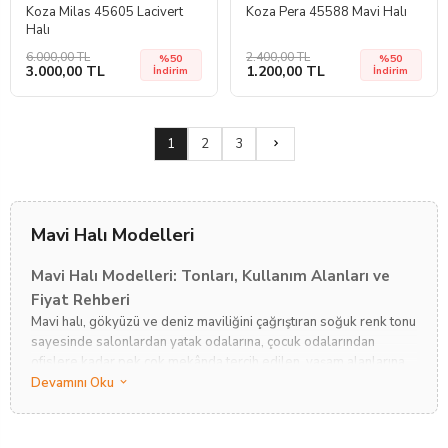
Koza Milas 45605 Lacivert
Koza Pera 45588 Mavi Halı
Halı
6.000,00 TL
2.400,00 TL
%50
%50
3.000,00 TL
1.200,00 TL
İndirim
İndirim
1
2
3
Mavi Halı Modelleri
Mavi Halı Modelleri: Tonları, Kullanım Alanları ve
Fiyat Rehberi
Mavi halı, gökyüzü ve deniz maviliğini çağrıştıran soğuk renk tonu
sayesinde salonlardan yatak odalarına, çocuk odalarından
ofislere kadar pek çok mekânda tercih edilen, yaşam alanlarına
modern veya klasik bir atmosfer kazandıran tekstil ürünleridir.
Devamını Oku
Gökyüzünün ve denizin sakinleştirici enerjisini zeminlere taşıyan
bu halılar, mekânları olduğundan daha geniş, havadar ve dinamik
gösterme gücüne sahiptir. Outlet Halı olarak, "inlet ürün, outlet