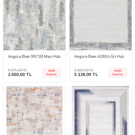
Angora Bien 9971B Mavi Halı
Angora Bien A380A Gri Halı
6.375,00 TL
7.820,00 TL
%60
%60
2.550,00 TL
3.128,00 TL
İndirim
İndirim