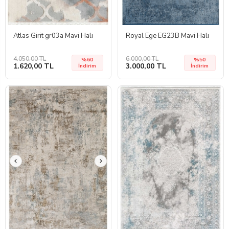
Atlas Girit gr03a Mavi Halı
Royal Ege EG23B Mavi Halı
4.050,00 TL
6.000,00 TL
%60
%50
1.620,00 TL
3.000,00 TL
İndirim
İndirim