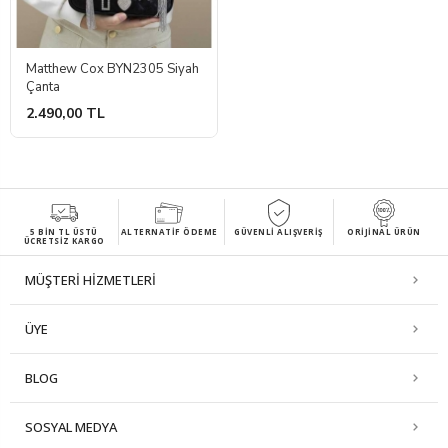
Matthew Cox BYN2305 Siyah
Çanta
2.490,00 TL
5 BIN TL ÜSTÜ
ALTERNATİF ÖDEME
GÜVENLİ ALIŞVERİŞ
ORİJİNAL ÜRÜN
ÜCRETSIZ KARGO
MÜŞTERI HIZMETLERI
ÜYE
BLOG
SOSYAL MEDYA